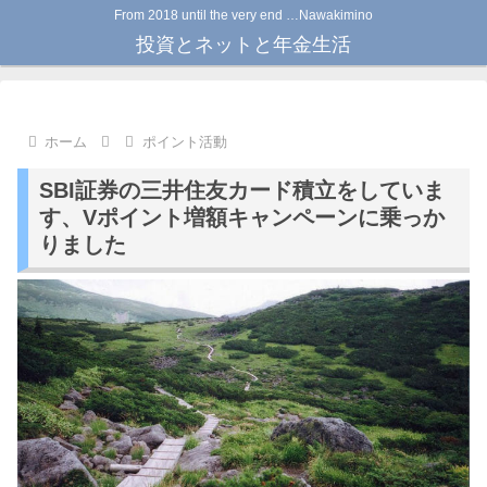
From 2018 until the very end …Nawakimino
投資とネットと年金生活
ホーム
ポイント活動
SBI証券の三井住友カード積立をしていま
す、Vポイント増額キャンペーンに乗っか
りました