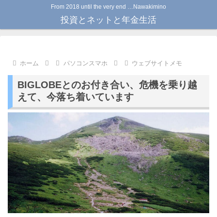
From 2018 until the very end …Nawakimino
投資とネットと年金生活
ホーム
パソコンスマホ
ウェブサイトメモ
BIGLOBEとのお付き合い、危機を乗り越
えて、今落ち着いています